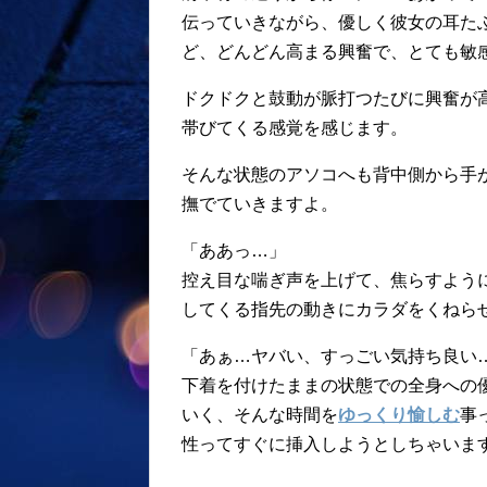
伝っていきながら、優しく彼女の耳た
ど、どんどん高まる興奮で、とても敏
ドクドクと鼓動が脈打つたびに興奮が
帯びてくる感覚を感じます。
そんな状態のアソコへも背中側から手
撫でていきますよ。
「ああっ…」
控え目な喘ぎ声を上げて、焦らすよう
してくる指先の動きにカラダをくねら
「あぁ…ヤバい、すっごい気持ち良い
下着を付けたままの状態での全身への
いく、そんな時間を
ゆっくり愉しむ
事
性ってすぐに挿入しようとしちゃいま