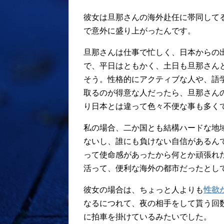
彼女は旦那さんの海外赴任に帯同して
で意外に盛り上がったんです。
旦那さんは仕事で忙しく、日本からの
で、平日はともかく、土日も旦那さん
そう。性格的にアクティブな人や、語
取るのが得意な人だったら、旦那さん
り日本とは違って色々不便な事も多く
私の場合、二か国とも結構ハードな地
ないし、誰にも負けない自信があるん
って使命感があったから何とか頑張れ
活って、便利な海外の都市だったとし
彼女の場合は、ちょっと人よりも
性欲
なるにつれて、夜の相手をして貰う回
に拍車を掛けているみたいでした。