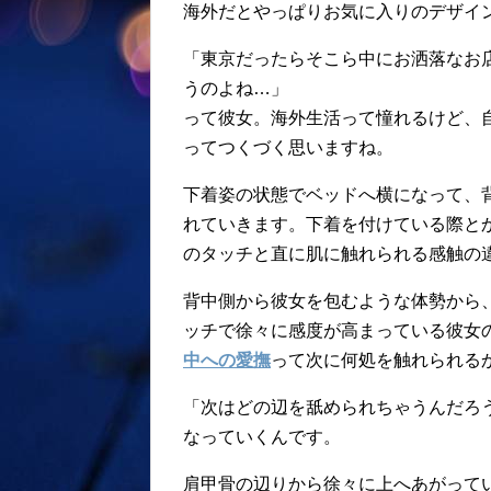
海外だとやっぱりお気に入りのデザイ
「東京だったらそこら中にお洒落なお
うのよね…」
って彼女。海外生活って憧れるけど、
ってつくづく思いますね。
下着姿の状態でベッドへ横になって、
れていきます。下着を付けている際と
のタッチと直に肌に触れられる感触の
背中側から彼女を包むような体勢から
ッチで徐々に感度が高まっている彼女
中への愛撫
って次に何処を触れられる
「次はどの辺を舐められちゃうんだろ
なっていくんです。
肩甲骨の辺りから徐々に上へあがって