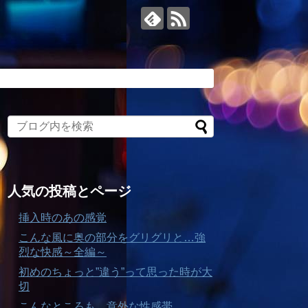
人気の投稿とページ
挿入時のあの感覚
こんな風に奥の部分をグリグリと…強
烈な快感～全編～
初めのちょっと”違う”って思った時が大
切
こんなところも…意外な性感帯