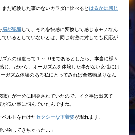
、まだ経験した事のないカラダに比べると
はるかに感じ
を
脳が認識
して、それを快感に変換して感じるモノなん
しているとしていないとは、同じ刺激に対しても反応が
ガズムの程度って１～10まであるとしたら、本当に様々
な感じ。だから、オーガズムを体験した事がない女性には
オーガズム体験のある私にとってみれば全然物足りなん
認識）が十分に開発されていたので、イク事は出来て
度が低い事に悩んでいたんですね。
ーベルトを付けた
セクシーな下着姿
が現れます。
買い物してきちゃった…」