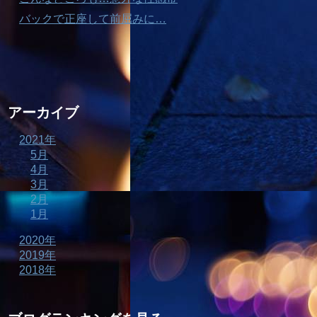
バックで正座して前屈みに…
アーカイブ
2021年
5月
4月
3月
2月
1月
2020年
2019年
2018年