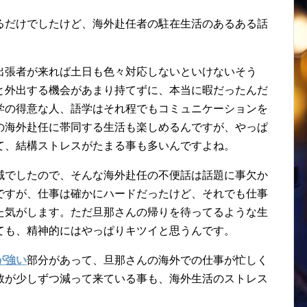
るだけでしたけど、海外赴任者の駐在生活のあるある話
出張者が来れば土日も色々対応しないといけないそう
と外出する機会があまり持てずに、本当に暇だったんだ
学の得意な人、語学はそれ程でもコミュニケーションを
の海外赴任に帯同する生活も楽しめるんですが、やっぱ
て、結構ストレスがたまる事も多いんですよね。
域でしたので、そんな海外赴任の不便話は話題に事欠か
ですが、仕事は確かにハードだったけど、それでも仕事
た気がします。ただ旦那さんの帰りを待ってるような生
ても、精神的にはやっぱりキツイと思うんです。
が強い
部分があって、旦那さんの海外での仕事が忙しく
数が少しずつ減って来ている事も、海外生活のストレス