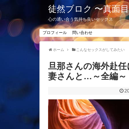
徒然ブロク 〜真面
心の通い合う気持ち良いセックス
プロフィール
問い合わせ
ホーム
こんなセックスがしてみたい
旦那さんの海外赴任
妻さんと…～全編～
20