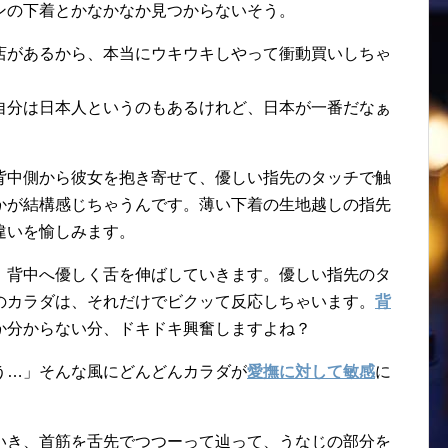
ンの下着とかなかなか見つからないそう。
店があるから、本当にウキウキしやって衝動買いしちゃ
自分は日本人というのもあるけれど、日本が一番だなぁ
背中側から彼女を抱き寄せて、優しい指先のタッチで触
かが結構感じちゃうんです。薄い下着の生地越しの指先
違いを愉しみます。
、背中へ優しく舌を伸ばしていきます。優しい指先のタ
のカラダは、それだけでビクッて反応しちゃいます。
背
か分からない分、ドキドキ興奮しますよね？
う…」そんな風にどんどんカラダが
愛撫に対して敏感
に
いき、首筋を舌先でつつーって辿って、うなじの部分を