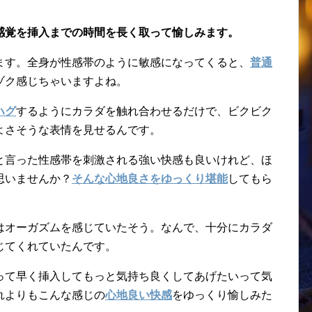
感覚を挿入までの時間を長く取って愉しみます。
ます。全身が性感帯のように敏感になってくると、
普通
ゾク感じちゃいますよね。
ハグ
するようにカラダを触れ合わせるだけで、ビクビク
よさそうな表情を見せるんです。
と言った性感帯を刺激される強い快感も良いけれど、ほ
思いませんか？
そんな心地良さをゆっくり堪能
してもら
はオーガズムを感じていたそう。なんで、十分にカラダ
じてくれていたんです。
って早く挿入してもっと気持ち良くしてあげたいって気
れよりもこんな感じの
心地良い快感
をゆっくり愉しみた