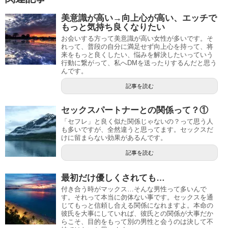
美意識が高い→向上心が高い、エッチで
もっと気持ち良くなりたい
お会いする方って美意識が高い女性が多いです。そ
れって、普段の自分に満足せず向上心を持って、将
来をもっと良くしたい、悩みを解決したいっていう
行動に繋がって、私へDMを送ったりするんだと思う
んです。
記事を読む
セックスパートナーとの関係って？①
「セフレ」と良く似た関係じゃないの？って思う人
も多いですが、全然違うと思ってます。セックスだ
けに留まらない効果があるんです。
記事を読む
最初だけ優しくされても…
付き合う時がマックス…そんな男性って多いんで
す。それって本当に勿体ない事です。セックスを通
じてもっと信頼し合える関係になれますよ。本命の
彼氏を大事にしていれば、彼氏との関係が大事だか
らこそ、目的をもって別の男性と会うのは決して不