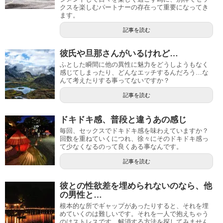
クスを楽しむパートナーの存在って重要になってき
ます。
記事を読む
彼氏や旦那さんがいるけれど…
ふとした瞬間に他の異性に魅力をどうしようもなく
感じてしまったり、どんなエッチするんだろう…な
んて考えたりする事ってないですか？
記事を読む
ドキドキ感、普段と違うあの感じ
毎回、セックスでドキドキ感を味わえていますか？
回数を重ねていくにつれ、徐々にそのドキドキ感っ
て少なくなるのって良くある事なんです。
記事を読む
彼との性欲差を埋められないのなら、他
の男性と…
根本的な所でギャップがあったりすると、それを埋
めていくのは難しいです。それを一人で抱えちゃう
のはストレスです。解消する方法を探してみません