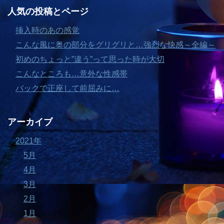
人気の投稿とページ
挿入時のあの感覚
こんな風に奥の部分をグリグリと…強烈な快感～全編～
初めのちょっと”違う”って思った時が大切
こんなところも…意外な性感帯
バックで正座して前屈みに…
アーカイブ
2021年
5月
4月
3月
2月
1月