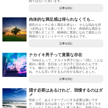
純ではないと思います。
記事を読む
肉体的な満足感は得られなくても…
彼氏のエッチに全く満足出来ない…そんな悩みを持
つ女性はとても多いです。ですが、肉体的な満足を
別で満たすことで、精神的に寛容になれて彼氏との
関係がうまくいくケースってあるんです。
記事を読む
ナカイキ男子って貴重な存在
「Sotaさんって、ナカイキ男子だねっ！(笑)」こんな
面白い表現、先日会った女の子に言われたんです。
でも、確かに女性にとっては貴重存在なんですよ
ね、そんな言い方するもの分かる気がしました。
記事を読む
隠す必要はあるけれど、我慢するのはダ
メ
性欲って、あえてオープンにする必要は無いです
が、我慢するのは良くないです。性欲を上手くマネ
ジメントして日々を楽しく過ごす為に、別枠でセッ