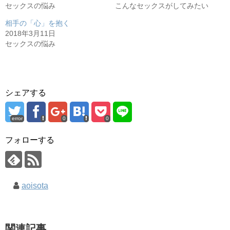
ド
セックスの悩み
こんなセックスがしてみたい
ウ
で
相手の「心」を抱く
開
き
2018年3月11日
ま
す
セックスの悩み
)
シェアする
error
0
0
フォローする
aoisota
関連記事