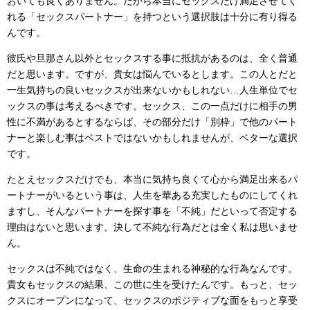
おいても良くありません。だから本当にセックスだけ満足させてく
れる「セックスパートナー」を持つという選択肢は十分に有り得る
んです。
彼氏や旦那さん以外とセックスする事に抵抗があるのは、全く普通
だと思います。ですが、貴女は悩んでいるとします。この人とだと
一生気持ちの良いセックスが出来ないかもしれない…人生単位でセ
ックスの事は考えるべきです。セックス、この一点だけに相手の男
性に不満があるとするならば、その部分だけ「別枠」で他のパート
ナーと楽しむ事はベストではないかもしれませんが、ベターな選択
です。
たとえセックスだけでも、本当に気持ち良くて心から満足出来るパ
ートナーがいるという事は、人生を華ある充実したものにしてくれ
ますし、そんなパートナーを探す事を「不純」だといって否定する
理由はないと思います。決して不純な行為だとは全く私は思いませ
ん。
セックスは不純ではなく、生命の生まれる神秘的な行為なんです。
貴女もセックスの結果、この世に生を受けたんです。もっと、セッ
クスにオープンになって、セックスのポジティブな面をもっと享受